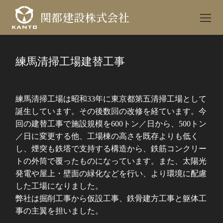
コ
関都建設株式会社
ン
テ
ン
ツ
練馬清掃工場建替工事
へ
ス
キ
練馬清掃工場は昭和33年に東京都第五清掃工場として
ッ
誕生しています。その後数回の改修を経ています。今
プ
回の建替工事で施設規模を600トン／日から、500トン
／日に変更する他、工場棟の高さを既存よりも低く
し、煙突も鉄塔で支持する構造から、鉄筋コンクリー
トの外筒で覆ったものになっています。また、太陽光
発電や屋上・壁面の緑化などを行い、より環境に配慮
した工場になりました。
弊社は掘削工事から仮設工事、鉄骨建方工事と躯体工
事の主翼を担いました。